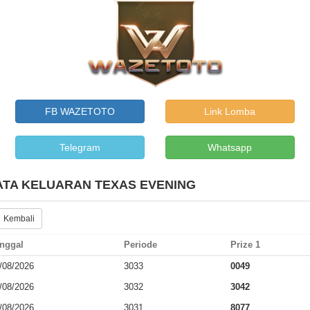
FB WAZETOTO
Link Lomba
Telegram
Whatsapp
ATA KELUARAN TEXAS EVENING
 Kembali
nggal
Periode
Prize 1
/08/2026
3033
0049
/08/2026
3032
3042
/08/2026
3031
8077