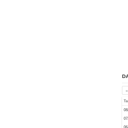
D
←
Ta
08
07
06